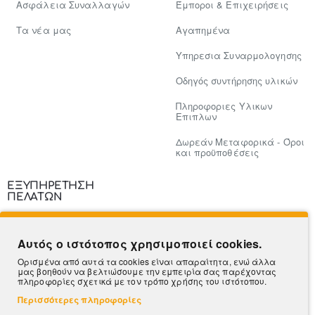
Ασφάλεια Συναλλαγών
Έμποροι & Επιχειρήσεις
Tα νέα μας
Αγαπημένα
Υπηρεσια Συναρμολογησης
Οδηγός συντήρησης υλικών
Πληροφοριες Υλικων
Επιπλων
Δωρεάν Μεταφορικά - Όροι
και προϋποθέσεις
ΕΞΥΠΗΡΕΤΗΣΗ
ΠΕΛΑΤΩΝ
Επικοινωνία
Αυτός ο ιστότοπος χρησιμοποιεί cookies.
Τρόποι Πληρωμής
Ορισμένα από αυτά τα cookies είναι απαραίτητα, ενώ άλλα
μας βοηθούν να βελτιώσουμε την εμπειρία σας παρέχοντας
Πληροφορίες Αποστολής
πληροφορίες σχετικά με τον τρόπο χρήσης του ιστότοπου.
Περισσότερες πληροφορίες
Ο Λογαριασμός μου