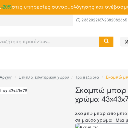
ι
-20%
στις υπηρεσίες συναρμολόγησης και ανέβασμ
2382022137-2382082665
Έπιπλα εσωτερικού χώρου
Τραπεζαρία
Σκαμπώ μ
home
Σκαμπώ μπαρ "
χρώμα 43x43x7
-46%
Σκαμπώ μπαρ από μεταλλ
σε μαύρο χρώμα . Μία μ