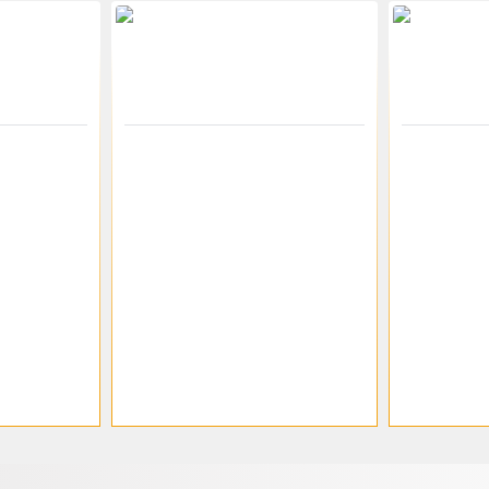
-46%
-46%
klikareto
200-00747
klikareto
200-00750
IX BAR"
Σκαμπώ μπαρ "RELIX BAR"
Σκαμπώ μπ
κό
μεταλλικό σε κόκκινο χρώμα
μεταλλικό
3x43x76
43x43x76
43x43x76
27.95€
27.39€
51.75€
50