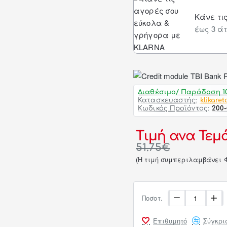
Κάνε τι
έως 3 άτ
Διαθέσιμο/ Παράδοση 10
Κατασκευαστής:
klikaret
Κωδικός Προϊόντος:
200
Τιμή ανα Τεμά
51.75€
(H τιμή συμπεριλαμβάνει 
Ποσοτ.
Επιθυμητό
Σύγκρι