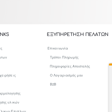
INKS
ΕΞΥΠΗΡΕΤΗΣΗ ΠΕΛΑΤΩΝ
ας
Επικοινωνία
ντων
Τρόποι Πληρωμής
Πληροφορίες Αποστολής
χειρήσεις
Ο Λογαριασμός μου
Β2Β
αρμολογησης
ησης υλικών
Υλικων Επιπλων