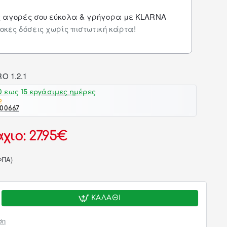
ς αγορές σου εύκολα & γρήγορα με KLARNA
οκες δόσεις χωρίς πιστωτική κάρτα!
 εως 15 εργάσιμες ημέρες
o
-00667
χιο: 27.95€
ΦΠΑ)
ΚΑΛΆΘΙ
ση