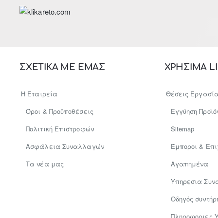
ΣΧΕΤΙΚΑ ΜΕ ΕΜΑΣ
ΧΡΗΣΙΜΑ L
Η Εταιρεία
Θέσεις Εργασί
Όροι & Προϋποθέσεις
Εγγύηση Προϊό
Πολιτική Επιστροφών
Sitemap
Ασφάλεια Συναλλαγών
Έμποροι & Επι
Tα νέα μας
Αγαπημένα
Υπηρεσια Συν
Οδηγός συντήρ
Πληροφοριες 