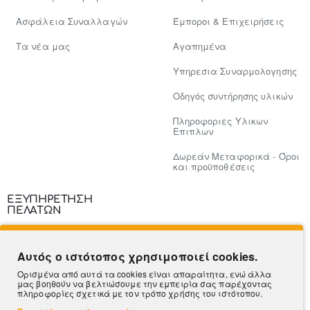
Ασφάλεια Συναλλαγών
Έμποροι & Επιχειρήσεις
Tα νέα μας
Αγαπημένα
Υπηρεσια Συναρμολογησης
Οδηγός συντήρησης υλικών
Πληροφοριες Υλικων
Επιπλων
Δωρεάν Μεταφορικά - Όροι
και προϋποθέσεις
ΕΞΥΠΗΡΕΤΗΣΗ
ΠΕΛΑΤΩΝ
Επικοινωνία
Αυτός ο ιστότοπος χρησιμοποιεί cookies.
Τρόποι Πληρωμής
Ορισμένα από αυτά τα cookies είναι απαραίτητα, ενώ άλλα
μας βοηθούν να βελτιώσουμε την εμπειρία σας παρέχοντας
Πληροφορίες Αποστολής
πληροφορίες σχετικά με τον τρόπο χρήσης του ιστότοπου.