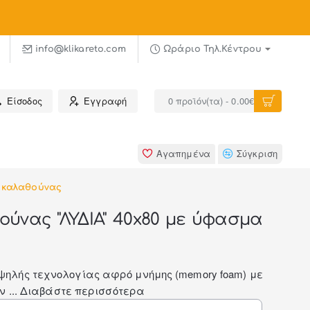
α σε όροφο σε επιλεγμένους νομούς
info@klikareto.com
Ωράριο Τηλ.Κέντρου
Είσοδος
Εγγραφή
0 προϊόν(τα) - 0.00€
Αγαπημένα
Σύγκριση
 καλαθούνας
ύνας "ΛΥΔΙΑ" 40x80 με ύφασμα
ηλής τεχνολογίας αφρό μνήμης (memory foam) με
ν ...
Διαβάστε περισσότερα