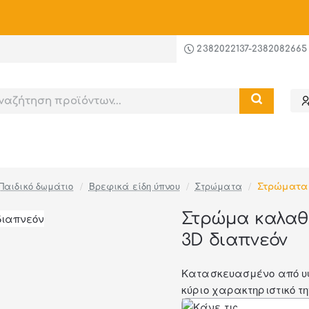
ι
-20%
στις υπηρεσίες συναρμολόγησης και ανέβασμ
2382022137-2382082665
Παιδικό δωμάτιο
Βρεφικά είδη ύπνου
Στρώματα
Στρώματα
Στρώμα καλαθο
3D διαπνεόν
Κατασκευασμένο από υψ
κύριο χαρακτηριστικό τη