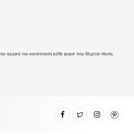
́
́
την αρχικη
του κατα
σταση κα
θε φορα
που δε
χεται πι
εση.
 σωστό αερισμό στο εσωτερικό του στρώματος και αποπέμπει
ές ενώσεις.
προϊόν αυτό συμμορφώνεται με τις απαιτήσεις του