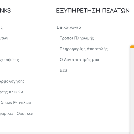
INKS
ΕΞΥΠΗΡΕΤΗΣΗ ΠΕΛΑΤΩΝ
ας
Επικοινωνία
ντων
Τρόποι Πληρωμής
Πληροφορίες Αποστολής
χειρήσεις
Ο Λογαριασμός μου
Β2Β
αρμολογησης
ησης υλικών
Υλικων Επιπλων
ρικά - Όροι και