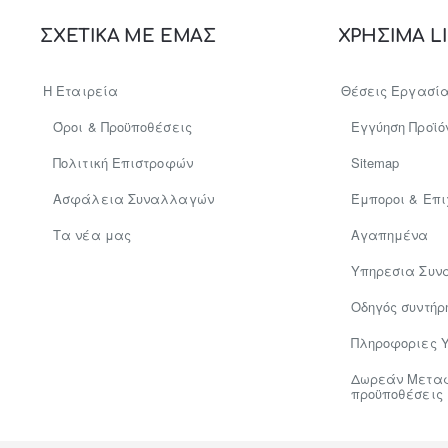
ΣΧΕΤΙΚΑ ΜΕ ΕΜΑΣ
ΧΡΗΣΙΜΑ L
Διάσταση 40 x 80 cm (ΠxΜ).

(Απόκλιση +/-1 λόγω χρήσης φυσικών υλικών)
Η Εταιρεία
Θέσεις Εργασί
Αφαιρούμενα υφασμάτινα καλύμματα με φερμουάρ

Όροι & Προϋποθέσεις
Εγγύηση Προϊό
Πολιτική Επιστροφών
Sitemap
Όλα τα υφασμάτινα καλύμματα είναι πλενόμενα στους 30°C
Ασφάλεια Συναλλαγών
Έμποροι & Επι
Tα νέα μας
Αγαπημένα
Υπηρεσια Συν
Οδηγός συντήρ
Πληροφοριες 
Δωρεάν Μεταφο
προϋποθέσεις