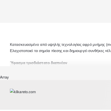
́
́
Κατασκευασμε
νο απο
υψηλη
ς τεχνολογι
ας αφρο
μνη
μης (m
́
́
Eλαχιστοποιει
τα σημει
α πι
εσης και δημιουργει
συνθη
κες «ε
λ
Ύφασμα τρισδιάστατο διαπνέον
Αδιάβροχο ύφασμα ειδικής τεχνολογίας με τρισδιάστατη δομ
Array
την ανάπτυξη μικροβίων και μικροοργανισμών.Είναι φιλικό π
Πιστοποίηση ολόκληρου στρώματος με βάση το διεθνές πρότυ
ευρωπαϊκού προτύπου: EN 16890:2017.
Ύψος στρώματος 2 cm.
