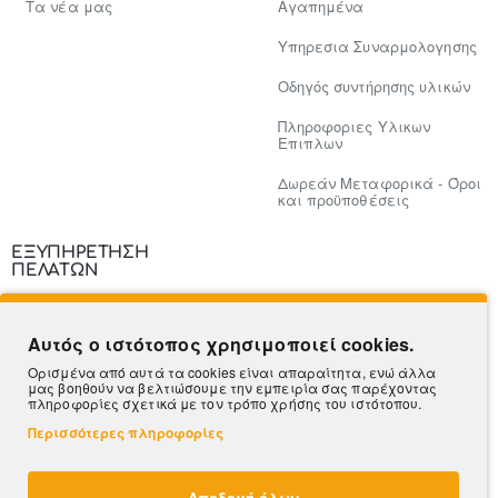
Tα νέα μας
Αγαπημένα
Υπηρεσια Συναρμολογησης
Οδηγός συντήρησης υλικών
Πληροφοριες Υλικων
Επιπλων
Δωρεάν Μεταφορικά - Όροι
και προϋποθέσεις
ΕΞΥΠΗΡΕΤΗΣΗ
ΠΕΛΑΤΩΝ
Επικοινωνία
Αυτός ο ιστότοπος χρησιμοποιεί cookies.
Τρόποι Πληρωμής
Ορισμένα από αυτά τα cookies είναι απαραίτητα, ενώ άλλα
μας βοηθούν να βελτιώσουμε την εμπειρία σας παρέχοντας
Πληροφορίες Αποστολής
πληροφορίες σχετικά με τον τρόπο χρήσης του ιστότοπου.
Περισσότερες πληροφορίες
Ο Λογαριασμός μου
Β2Β
Αποδοχή όλων