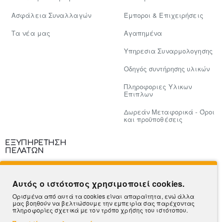
Ασφάλεια Συναλλαγών
Έμποροι & Επιχειρήσεις
Tα νέα μας
Αγαπημένα
Υπηρεσια Συναρμολογησης
Οδηγός συντήρησης υλικών
Πληροφοριες Υλικων
Επιπλων
Δωρεάν Μεταφορικά - Όροι
και προϋποθέσεις
ΕΞΥΠΗΡΕΤΗΣΗ
ΠΕΛΑΤΩΝ
Επικοινωνία
Αυτός ο ιστότοπος χρησιμοποιεί cookies.
Τρόποι Πληρωμής
Ορισμένα από αυτά τα cookies είναι απαραίτητα, ενώ άλλα
μας βοηθούν να βελτιώσουμε την εμπειρία σας παρέχοντας
Πληροφορίες Αποστολής
πληροφορίες σχετικά με τον τρόπο χρήσης του ιστότοπου.