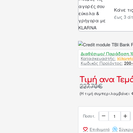
Κάνε τι
έως 3 άτ
Διαθέσιμο/ Παράδοση 10
Κατασκευαστής:
klikaret
Κωδικός Προϊόντος:
200-
Τιμή ανα Τεμά
227.70€
(H τιμή συμπεριλαμβάνει 
Ποσοτ.
Επιθυμητό
Σύγκρι