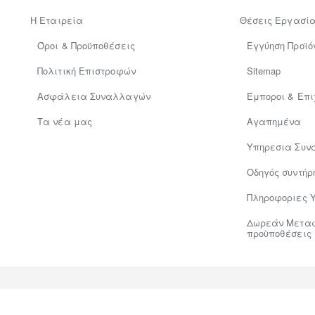
Η Εταιρεία
Θέσεις Εργασί
Όροι & Προϋποθέσεις
Εγγύηση Προϊό
Πολιτική Επιστροφών
Sitemap
Ασφάλεια Συναλλαγών
Έμποροι & Επι
Tα νέα μας
Αγαπημένα
Υπηρεσια Συν
Οδηγός συντήρ
Πληροφοριες 
Δωρεάν Μεταφο
προϋποθέσεις
Hosted & Supported by
Think Open