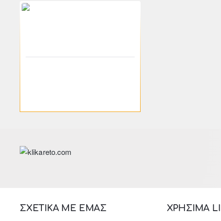
-46%
200-01150
klikareto
Συρταριέρα "LIFE" με 6
συρτάρια σε χρώμα sonoma
120x40x76
122.96€
227.70€
ΣΧΕΤΙΚΑ ΜΕ ΕΜΑΣ
ΧΡΗΣΙΜΑ L