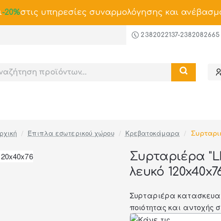
ι
-20%
στις υπηρεσίες συναρμολόγησης και ανέβασμ
2382022137-2382082665
Έπιπλα εσωτερικού χώρου
Κρεβατοκάμαρα
Συρταρι
home
Συρταριέρα "L
λευκό 120x40x7
-46%
Συρταριέρα κατασκευασ
ποιότητας και αντοχής 