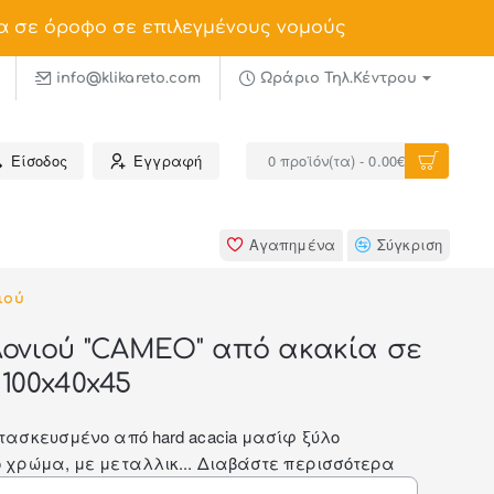
α σε όροφο σε επιλεγμένους νομούς
info@klikareto.com
Ωράριο Τηλ.Κέντρου
Είσοδος
Εγγραφή
0 προϊόν(τα) - 0.00€
Αγαπημένα
Σύγκριση
ιού
ονιού "CAMEO" από ακακία σε
100x40x45
ασκευσμένο από hard acacia μασίφ ξύλο
 χρώμα, με μεταλλικ...
Διαβάστε περισσότερα