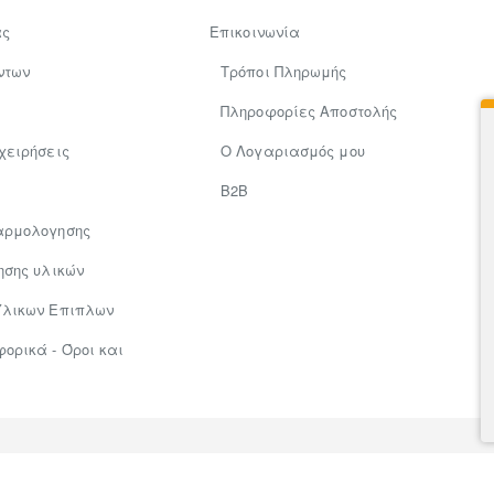
ας
Επικοινωνία
ντων
Τρόποι Πληρωμής
Πληροφορίες Αποστολής
χειρήσεις
Ο Λογαριασμός μου
Β2Β
αρμολογησης
ησης υλικών
Υλικων Επιπλων
ρικά - Όροι και
×
ΜΌΛΙΣ ΑΓΟΡΆΣΤΗΚΕ!
Ιωάννης
από Λάρισα
Σιδερώστρα "MAXIMA" 44x122
27.60€