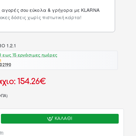
ς αγορές σου εύκολα & γρήγορα με KLARNA
οκες δόσεις χωρίς πιστωτική κάρτα!
 εως 15 εργάσιμες ημέρες
o
02190
χιο: 154.26€
ΦΠΑ)
ΚΑΛΆΘΙ
ση