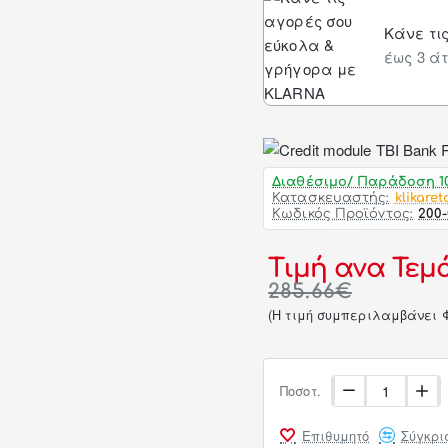
Κάνε τι
έως 3 άτ
Διαθέσιμο/ Παράδοση 10
Κατασκευαστής:
klikaret
Κωδικός Προϊόντος:
200-
Τιμή ανα Τεμά
285.66€
(H τιμή συμπεριλαμβάνει 
Ποσοτ.
Επιθυμητό
Σύγκρι