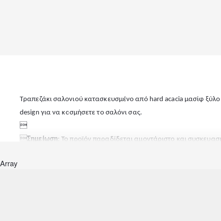
Τραπεζάκι σαλονιού κατασκευσμένο από hard acacia μασίφ ξύλο
design για να κοσμήσετε το σαλόνι σας.


Σημείωση
: Το προϊόν παραδίδεται αμοντάριστο και συσκευασ
μας είναι στη διάθεση σας, να σας εξυπηρετήσει τηλεφωνικά.
Array

Διαστάσεις: 100x40x45 εκ.