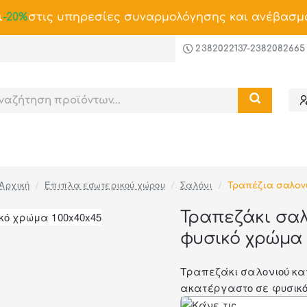
ι
-20%
στις υπηρεσίες συναρμολόγησης και ανέβασμ
2382022137-2382082665
Έπιπλα εσωτερικού χώρου
Σαλόνι
Τραπέζια σαλον
home
Τραπεζάκι σαλ
φυσικό χρώμα 
-46%
Τραπεζάκι σαλονιού κατ
ακατέργαστο σε φυσικό