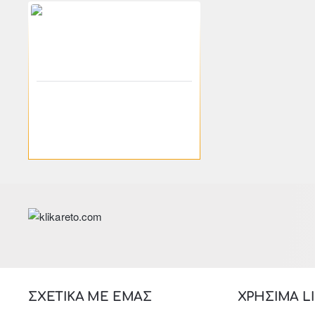
-46%
200-02190
klikareto
Τραπεζάκι σαλονιού "CAMEO"
από ακακία σε φυσικό
χρώμα 100x40x45
154.26€
285.66€
ΣΧΕΤΙΚΑ ΜΕ ΕΜΑΣ
ΧΡΗΣΙΜΑ L