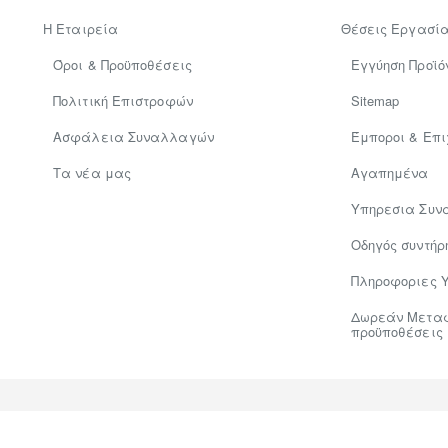
Η Εταιρεία
Θέσεις Εργασί
Όροι & Προϋποθέσεις
Εγγύηση Προϊό
Πολιτική Επιστροφών
Sitemap
Ασφάλεια Συναλλαγών
Έμποροι & Επι
Tα νέα μας
Αγαπημένα
Υπηρεσια Συν
Οδηγός συντήρ
Πληροφοριες 
Δωρεάν Μεταφο
προϋποθέσεις
Hosted & Supported by
Think Open