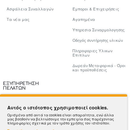
Ασφάλεια Συναλλαγών
Έμποροι & Επιχειρήσεις
Tα νέα μας
Αγαπημένα
Υπηρεσια Συναρμολογησης
Οδηγός συντήρησης υλικών
Πληροφοριες Υλικων
Επιπλων
Δωρεάν Μεταφορικά - Όροι
και προϋποθέσεις
ΕΞΥΠΗΡΕΤΗΣΗ
ΠΕΛΑΤΩΝ
Επικοινωνία
Αυτός ο ιστότοπος χρησιμοποιεί cookies.
Τρόποι Πληρωμής
Ορισμένα από αυτά τα cookies είναι απαραίτητα, ενώ άλλα
μας βοηθούν να βελτιώσουμε την εμπειρία σας παρέχοντας
Πληροφορίες Αποστολής
πληροφορίες σχετικά με τον τρόπο χρήσης του ιστότοπου.