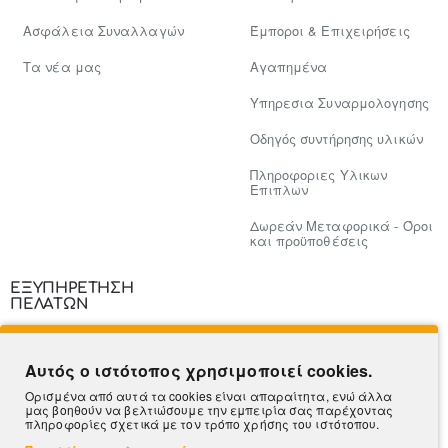
Ασφάλεια Συναλλαγών
Έμποροι & Επιχειρήσεις
Tα νέα μας
Αγαπημένα
Υπηρεσια Συναρμολογησης
Οδηγός συντήρησης υλικών
Πληροφοριες Υλικων
Επιπλων
Δωρεάν Μεταφορικά - Όροι
και προϋποθέσεις
ΕΞΥΠΗΡΕΤΗΣΗ
ΠΕΛΑΤΩΝ
Επικοινωνία
Αυτός ο ιστότοπος χρησιμοποιεί cookies.
Τρόποι Πληρωμής
Ορισμένα από αυτά τα cookies είναι απαραίτητα, ενώ άλλα
μας βοηθούν να βελτιώσουμε την εμπειρία σας παρέχοντας
Πληροφορίες Αποστολής
πληροφορίες σχετικά με τον τρόπο χρήσης του ιστότοπου.