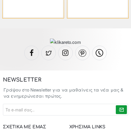
82.72€
154.26€
153.18€
285.66€
NEWSLETTER
Γράψου στο Newsletter για να μαθαίνεις τα νέα μας &
να ενημερώνεσαι πρώτος.
To
e-
mail
σας..
ΣΧΕΤΙΚΑ ΜΕ ΕΜΑΣ
ΧΡΗΣΙΜΑ LINKS