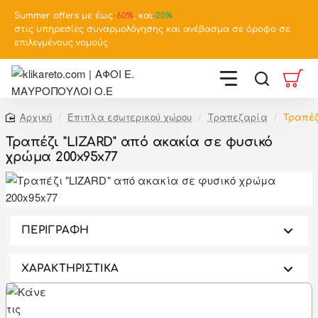
Summer offers με έως
-
60%
, και
-20%
στις υπηρεσίες συναρμολόγησης και ανέβασμα σε όροφο σε
επιλεγμένους νομούς
Έπιπλα εσωτερικού χώρου
Τραπεζαρία
Τραπέ
home
Τραπέζι "LIZARD" από ακακία σε φυσικό
χρώμα 200x95x77
-46%
ΠΕΡΙΓΡΑΦΗ
ΧΑΡΑΚΤΗΡΙΣΤΙΚΑ