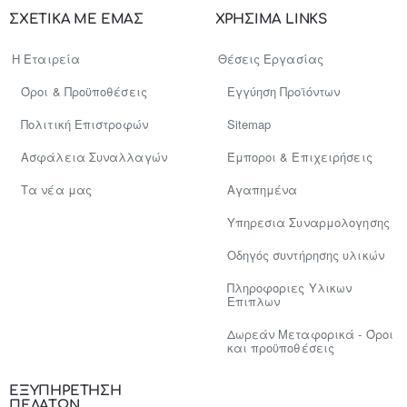
σας..
ΣΧΕΤΙΚΑ ΜΕ ΕΜΑΣ
ΧΡΗΣΙΜΑ LINKS
Η Εταιρεία
Θέσεις Εργασίας
Όροι & Προϋποθέσεις
Εγγύηση Προϊόντων
Πολιτική Επιστροφών
Sitemap
Ασφάλεια Συναλλαγών
Έμποροι & Επιχειρήσεις
Tα νέα μας
Αγαπημένα
Υπηρεσια Συναρμολογησης
Οδηγός συντήρησης υλικών
Πληροφοριες Υλικων
Επιπλων
Δωρεάν Μεταφορικά - Όροι
και προϋποθέσεις
ΕΞΥΠΗΡΕΤΗΣΗ
ΠΕΛΑΤΩΝ