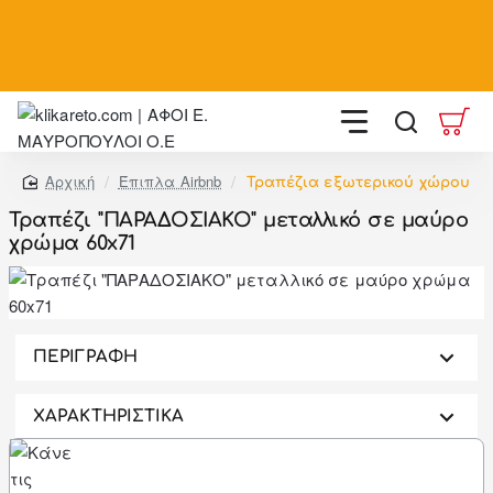
Summer Black Friday με έως
-
60%
, και
-20%
στις υπηρεσίες συναρμολόγησης και ανέβασμα σε όροφο σε
επιλεγμένους νομούς
Έπιπλα Airbnb
Τραπέζια εξωτερικού χώρου
home
Τραπέζι "ΠΑΡΑΔΟΣΙΑΚΟ" μεταλλικό σε μαύρο
χρώμα 60x71
-46%
ΠΕΡΙΓΡΑΦΗ
ΧΑΡΑΚΤΗΡΙΣΤΙΚΑ