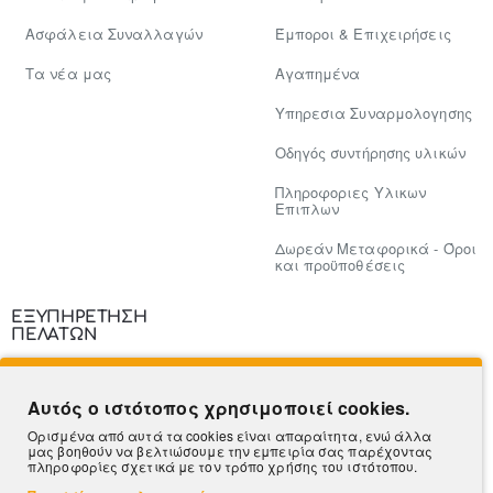
Ασφάλεια Συναλλαγών
Έμποροι & Επιχειρήσεις
Tα νέα μας
Αγαπημένα
Υπηρεσια Συναρμολογησης
Οδηγός συντήρησης υλικών
Πληροφοριες Υλικων
Επιπλων
Δωρεάν Μεταφορικά - Όροι
και προϋποθέσεις
ΕΞΥΠΗΡΕΤΗΣΗ
ΠΕΛΑΤΩΝ
Επικοινωνία
Αυτός ο ιστότοπος χρησιμοποιεί cookies.
Τρόποι Πληρωμής
Ορισμένα από αυτά τα cookies είναι απαραίτητα, ενώ άλλα
μας βοηθούν να βελτιώσουμε την εμπειρία σας παρέχοντας
Πληροφορίες Αποστολής
πληροφορίες σχετικά με τον τρόπο χρήσης του ιστότοπου.