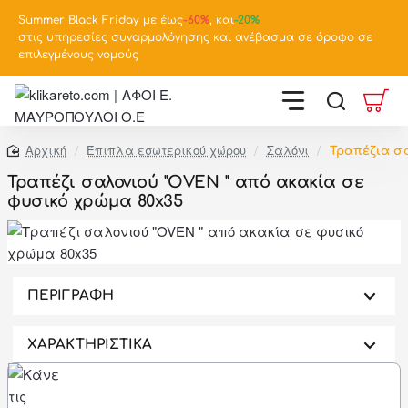
Summer Black Friday με έως
-
60%
, και
-20%
στις υπηρεσίες συναρμολόγησης και ανέβασμα σε όροφο σε
επιλεγμένους νομούς
Έπιπλα εσωτερικού χώρου
Σαλόνι
Τραπέζια σ
home
Τραπέζι σαλονιού "OVEN " από ακακία σε
φυσικό χρώμα 80x35
-46%
ΠΕΡΙΓΡΑΦΗ
ΧΑΡΑΚΤΗΡΙΣΤΙΚΑ