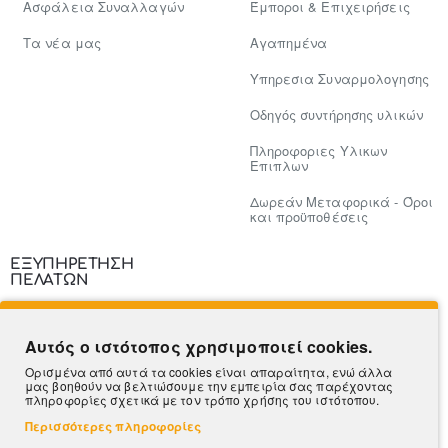
Ασφάλεια Συναλλαγών
Έμποροι & Επιχειρήσεις
Tα νέα μας
Αγαπημένα
Υπηρεσια Συναρμολογησης
Οδηγός συντήρησης υλικών
Πληροφοριες Υλικων
Επιπλων
Δωρεάν Μεταφορικά - Όροι
και προϋποθέσεις
ΕΞΥΠΗΡΕΤΗΣΗ
ΠΕΛΑΤΩΝ
Επικοινωνία
Αυτός ο ιστότοπος χρησιμοποιεί cookies.
Τρόποι Πληρωμής
Ορισμένα από αυτά τα cookies είναι απαραίτητα, ενώ άλλα
μας βοηθούν να βελτιώσουμε την εμπειρία σας παρέχοντας
Πληροφορίες Αποστολής
πληροφορίες σχετικά με τον τρόπο χρήσης του ιστότοπου.
Περισσότερες πληροφορίες
Ο Λογαριασμός μου