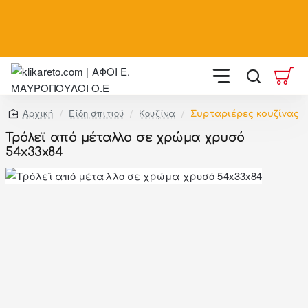
Summer Black Friday με έως
-
60%
, και
-20%
στις υπηρεσίες συναρμολόγησης και ανέβασμα σε όροφο σε
επιλεγμένους νομούς
Είδη σπιτιού
Κουζίνα
Συρταριέρες κουζίνας
home
Τρόλεϊ από μέταλλο σε χρώμα χρυσό
54x33x84