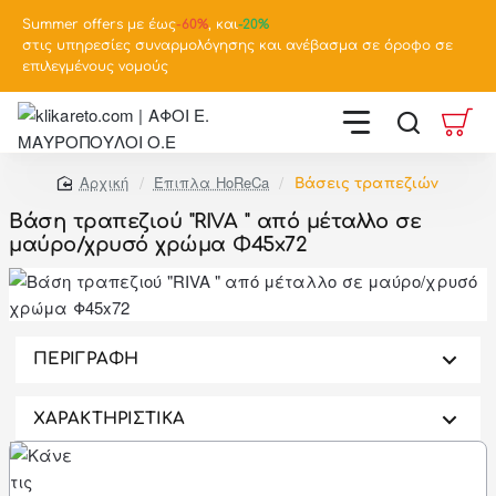
Summer offers με έως
-
60%
, και
-20%
στις υπηρεσίες συναρμολόγησης και ανέβασμα σε όροφο σε
επιλεγμένους νομούς
Έπιπλα HoReCa
Βάσεις τραπεζιών
home
Βάση τραπεζιού "RIVA " από μέταλλο σε
μαύρο/χρυσό χρώμα Φ45x72
-46%
ΠΕΡΙΓΡΑΦΗ
ΧΑΡΑΚΤΗΡΙΣΤΙΚΑ