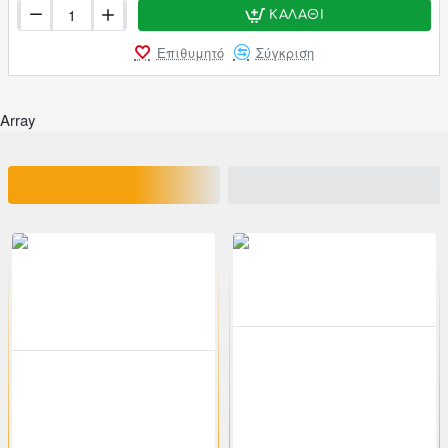
ΚΑΛΆΘΙ
Επιθυμητό
Σύγκριση
Array
ΣΧΕΤΙΚΑ ΠΡΟΪΟΝΤΑ
ΕΙΔΑΤΕ ΠΡΟΣΦΑΤΑ
200-00620
klikareto
-46%
200-00534
klikareto
Πολυθρόνα διευθυντή από τεχνόδερμα σε μπεζ χρώμα 55x63x108/116
-46%
Πολυθρόνα διευθυντή από τεχνόδερμα σε μαύρο χρώμα 55x63x108/116