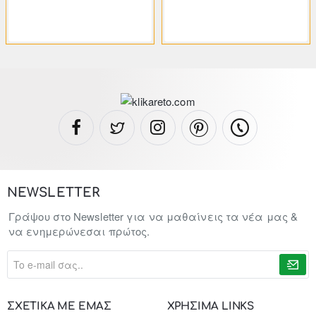
108.43€
108.43€
200.79€
200.79€
NEWSLETTER
Γράψου στο Newsletter για να μαθαίνεις τα νέα μας &
να ενημερώνεσαι πρώτος.
To
e-
mail
σας..
ΣΧΕΤΙΚΑ ΜΕ ΕΜΑΣ
ΧΡΗΣΙΜΑ LINKS